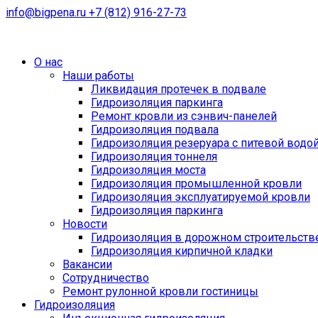
info@bigpena.ru
+7 (812) 916-27-73
О нас
Наши работы
Ликвидация протечек в подвале
Гидроизоляция паркинга
Ремонт кровли из сэнвич-панелей
Гидроизоляция подвала
Гидроизоляция резеруара с питевой водо
Гидроизоляция тоннеля
Гидроизоляция моста
Гидроизоляция промышленной кровли
Гидроизоляция эксплуатируемой кровли
Гидроизоляция паркинга
Новости
Гидроизоляция в дорожном строительств
Гидроизоляция кирпичной кладки
Вакансии
Сотрудничество
Ремонт рулонной кровли гостиницы
Гидроизоляция