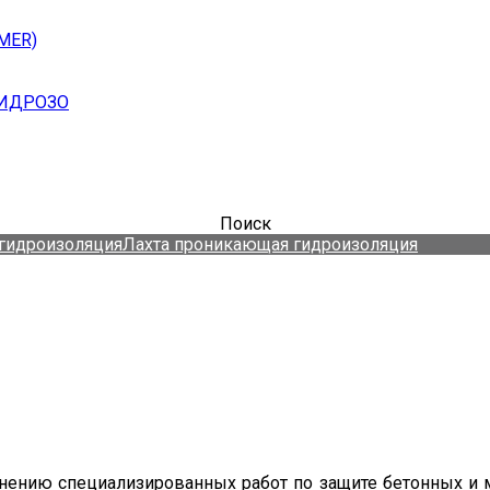
MER)
ГИДРОЗО
Поиск
гидроизоляция
Лахта проникающая гидроизоляция
нию специализированных работ по защите бетонных и м