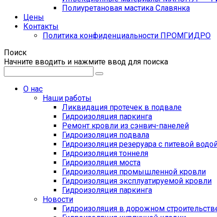
Полиуретановая мастика Славянка
Цены
Контакты
Политика конфиденциальности ПРОМГИДРО
Поиск
Начните вводить и нажмите ввод для поиска
О нас
Наши работы
Ликвидация протечек в подвале
Гидроизоляция паркинга
Ремонт кровли из сэнвич-панелей
Гидроизоляция подвала
Гидроизоляция резеруара с питевой водо
Гидроизоляция тоннеля
Гидроизоляция моста
Гидроизоляция промышленной кровли
Гидроизоляция эксплуатируемой кровли
Гидроизоляция паркинга
Новости
Гидроизоляция в дорожном строительств