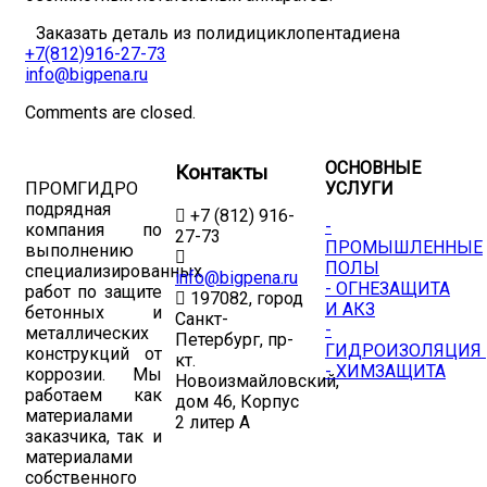
Заказать деталь из полидициклопентадиена
+7(812)916-27-73
info@bigpena.ru
Comments are closed.
ОСНОВНЫЕ
Контакты
ПРОМГИДРО
УСЛУГИ
подрядная
+7 (812) 916-
-
компания по
27-73
ПРОМЫШЛЕННЫЕ
выполнению
ПОЛЫ
специализированных
info@bigpena.ru
- ОГНЕЗАЩИТА
работ по защите
197082, город
И АКЗ
бетонных и
Санкт-
-
металлических
Петербург, пр-
ГИДРОИЗОЛЯЦИЯ
конструкций от
кт.
- ХИМЗАЩИТА
коррозии. Мы
Новоизмайловский,
работаем как
дом 46, Корпус
материалами
2 литер А
заказчика, так и
материалами
собственного