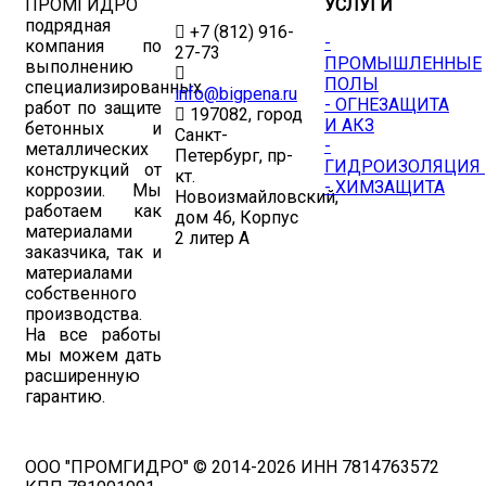
ПРОМГИДРО
УСЛУГИ
подрядная
+7 (812) 916-
-
компания по
27-73
ПРОМЫШЛЕННЫЕ
выполнению
ПОЛЫ
специализированных
info@bigpena.ru
- ОГНЕЗАЩИТА
работ по защите
197082, город
И АКЗ
бетонных и
Санкт-
-
металлических
Петербург, пр-
ГИДРОИЗОЛЯЦИЯ
конструкций от
кт.
- ХИМЗАЩИТА
коррозии. Мы
Новоизмайловский,
работаем как
дом 46, Корпус
материалами
2 литер А
заказчика, так и
материалами
собственного
производства.
На все работы
мы можем дать
расширенную
гарантию.
ООО "ПРОМГИДРО" © 2014-2026 ИНН 7814763572