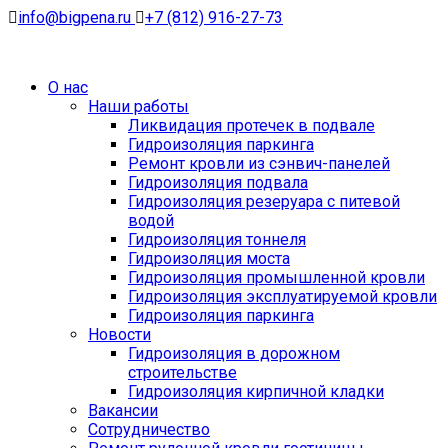
info@bigpena.ru
+7 (812) 916-27-73
О нас
Наши работы
Ликвидация протечек в подвале
Гидроизоляция паркинга
Ремонт кровли из сэнвич-панелей
Гидроизоляция подвала
Гидроизоляция резеруара с питевой
водой
Гидроизоляция тоннеля
Гидроизоляция моста
Гидроизоляция промышленной кровли
Гидроизоляция эксплуатируемой кровли
Гидроизоляция паркинга
Новости
Гидроизоляция в дорожном
строительстве
Гидроизоляция кирпичной кладки
Вакансии
Сотрудничество