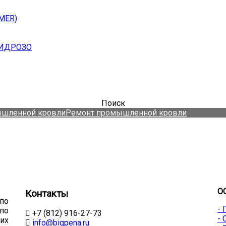
MER)
ГИДРОЗО
Поиск
ышленной кровли
Ремонт промышленной кровли
О
Контакты
по
-
по
+7 (812) 916-27-73
-
их
info@bigpena.ru