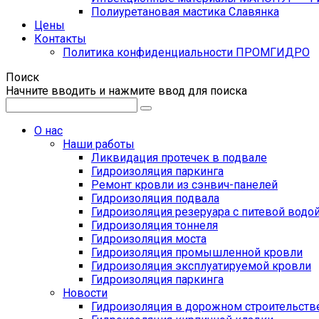
Полиуретановая мастика Славянка
Цены
Контакты
Политика конфиденциальности ПРОМГИДРО
Поиск
Начните вводить и нажмите ввод для поиска
О нас
Наши работы
Ликвидация протечек в подвале
Гидроизоляция паркинга
Ремонт кровли из сэнвич-панелей
Гидроизоляция подвала
Гидроизоляция резеруара с питевой водо
Гидроизоляция тоннеля
Гидроизоляция моста
Гидроизоляция промышленной кровли
Гидроизоляция эксплуатируемой кровли
Гидроизоляция паркинга
Новости
Гидроизоляция в дорожном строительств