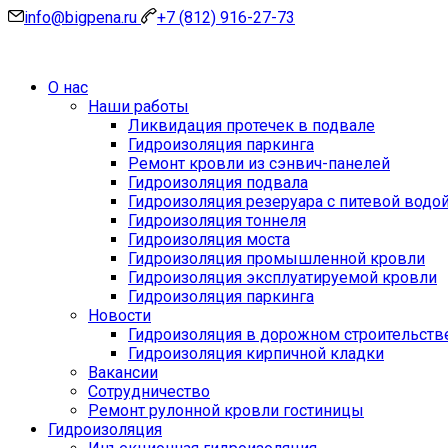
info@bigpena.ru
+7 (812) 916-27-73
О нас
Наши работы
Ликвидация протечек в подвале
Гидроизоляция паркинга
Ремонт кровли из сэнвич-панелей
Гидроизоляция подвала
Гидроизоляция резеруара с питевой водо
Гидроизоляция тоннеля
Гидроизоляция моста
Гидроизоляция промышленной кровли
Гидроизоляция эксплуатируемой кровли
Гидроизоляция паркинга
Новости
Гидроизоляция в дорожном строительств
Гидроизоляция кирпичной кладки
Вакансии
Сотрудничество
Ремонт рулонной кровли гостиницы
Гидроизоляция