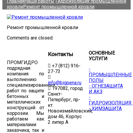
Главная
Наши работы
Гидроизоляция промышленной
кровли
Ремонт промышленной кровли
Ремонт промышленной кровли
Comments are closed.
ОСНОВНЫЕ
Контакты
УСЛУГИ
ПРОМГИДРО
+7 (812) 916-
подрядная
-
27-73
компания по
ПРОМЫШЛЕННЫЕ
выполнению
ПОЛЫ
info@bigpena.ru
специализированных
- ОГНЕЗАЩИТА
197082, город
работ по защите
И АКЗ
Санкт-
бетонных и
-
Петербург, пр-
металлических
ГИДРОИЗОЛЯЦИЯ
кт.
конструкций от
- ХИМЗАЩИТА
Новоизмайловский,
коррозии. Мы
дом 46, Корпус
работаем как
2 литер А
материалами
заказчика, так и