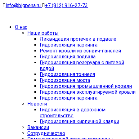
info@bigpena.ru
+7 (812) 916-27-73
О нас
Наши работы
Ликвидация протечек в подвале
Гидроизоляция паркинга
Ремонт кровли из сэнвич-панелей
Гидроизоляция подвала
Гидроизоляция резеруара с питевой
водой
Гидроизоляция тоннеля
Гидроизоляция моста
Гидроизоляция промышленной кровли
Гидроизоляция эксплуатируемой кровли
Гидроизоляция паркинга
Новости
Гидроизоляция в дорожном
строительстве
Гидроизоляция кирпичной кладки
Вакансии
Сотрудничество