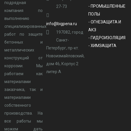
подрядная
- ПРОМЫШЛЕННЫЕ
27-73
компания по
ПОЛЫ
выполнению
- ОГНЕЗАЩИТА И
info@bigpena.ru
специализированных
АКЗ
197082, город
работ по защите
- ГИДРОИЗОЛЯЦИЯ
Санкт-
бетонных и
- ХИМЗАЩИТА
Петербург, пр-кт.
металлических
Новоизмайловский,
конструкций от
дом 46, Корпус 2
коррозии. Мы
литер А
работаем как
материалами
заказчика, так и
материалами
собственного
производства. На
все работы мы
можем дать