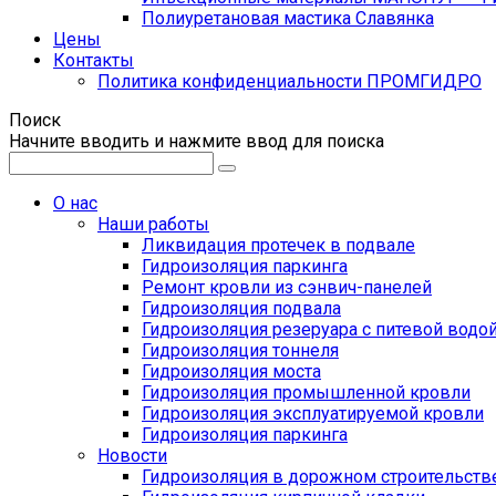
Полиуретановая мастика Славянка
Цены
Контакты
Политика конфиденциальности ПРОМГИДРО
Поиск
Начните вводить и нажмите ввод для поиска
О нас
Наши работы
Ликвидация протечек в подвале
Гидроизоляция паркинга
Ремонт кровли из сэнвич-панелей
Гидроизоляция подвала
Гидроизоляция резеруара с питевой водо
Гидроизоляция тоннеля
Гидроизоляция моста
Гидроизоляция промышленной кровли
Гидроизоляция эксплуатируемой кровли
Гидроизоляция паркинга
Новости
Гидроизоляция в дорожном строительств