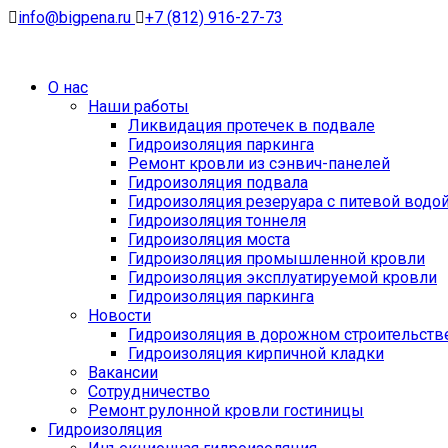
info@bigpena.ru
+7 (812) 916-27-73
О нас
Наши работы
Ликвидация протечек в подвале
Гидроизоляция паркинга
Ремонт кровли из сэнвич-панелей
Гидроизоляция подвала
Гидроизоляция резеруара с питевой водо
Гидроизоляция тоннеля
Гидроизоляция моста
Гидроизоляция промышленной кровли
Гидроизоляция эксплуатируемой кровли
Гидроизоляция паркинга
Новости
Гидроизоляция в дорожном строительств
Гидроизоляция кирпичной кладки
Вакансии
Сотрудничество
Ремонт рулонной кровли гостиницы
Гидроизоляция