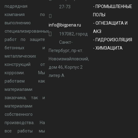
подрядная
- ПРОМЫШЛЕННЫЕ
27-73
компания по
ПОЛЫ
выполнению
- ОГНЕЗАЩИТА И
info@bigpena.ru
специализированных
АКЗ
197082, город
работ по защите
- ГИДРОИЗОЛЯЦИЯ
Санкт-
бетонных и
- ХИМЗАЩИТА
Петербург, пр-кт.
металлических
Новоизмайловский,
конструкций от
дом 46, Корпус 2
коррозии. Мы
литер А
работаем как
материалами
заказчика, так и
материалами
собственного
производства. На
все работы мы