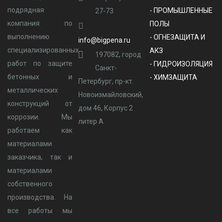
подрядная
- ПРОМЫШЛЕННЫЕ
27-73
компания по
ПОЛЫ
выполнению
- ОГНЕЗАЩИТА И
info@bigpena.ru
специализированных
АКЗ
197082, город
работ по защите
- ГИДРОИЗОЛЯЦИЯ
Санкт-
бетонных и
- ХИМЗАЩИТА
Петербург, пр-кт.
металлических
Новоизмайловский,
конструкций от
дом 46, Корпус 2
коррозии. Мы
литер А
работаем как
материалами
заказчика, так и
материалами
собственного
производства. На
все работы мы