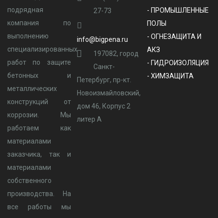
подрядная
- ПРОМЫШЛЕННЫЕ
27-73
компания по
ПОЛЫ
выполнению
- ОГНЕЗАЩИТА И
info@bigpena.ru
специализированных
АКЗ
197082, город
работ по защите
- ГИДРОИЗОЛЯЦИЯ
Санкт-
бетонных и
- ХИМЗАЩИТА
Петербург, пр-кт.
металлических
Новоизмайловский,
конструкций от
дом 46, Корпус 2
коррозии. Мы
литер А
работаем как
материалами
заказчика, так и
материалами
собственного
производства. На
все работы мы