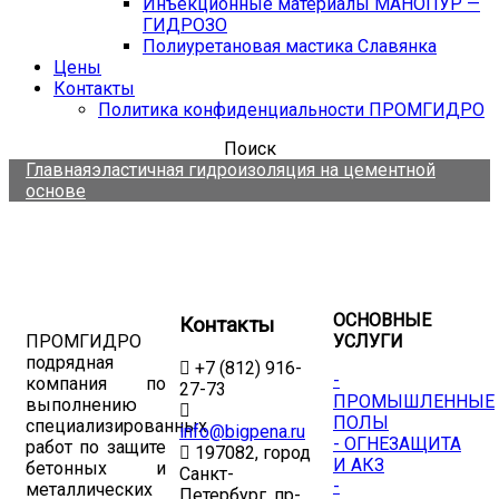
Инъекционные материалы МАНОПУР —
ГИДРОЗО
Полиуретановая мастика Славянка
Цены
Контакты
Политика конфиденциальности ПРОМГИДРО
Поиск
Главная
эластичная гидроизоляция на цементной
основе
ОСНОВНЫЕ
Контакты
ПРОМГИДРО
УСЛУГИ
подрядная
+7 (812) 916-
-
компания по
27-73
ПРОМЫШЛЕННЫЕ
выполнению
ПОЛЫ
специализированных
info@bigpena.ru
- ОГНЕЗАЩИТА
работ по защите
197082, город
И АКЗ
бетонных и
Санкт-
-
металлических
Петербург, пр-