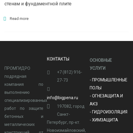
стенам и фундаментной плите
Read more
КОНТАКТЫ
ОСНОВНЫЕ
ПРОМГИДРО
УСЛУГИ
+7 (812) 916-
подрядная
- ПРОМЫШЛЕННЫЕ
27-73
компания по
ПОЛЫ
выполнению
- ОГНЕЗАЩИТА И
info@bigpena.ru
специализированных
АКЗ
197082, город
работ по защите
- ГИДРОИЗОЛЯЦИЯ
Санкт-
бетонных и
- ХИМЗАЩИТА
Петербург, пр-кт.
металлических
Новоизмайловский,
конструкций от