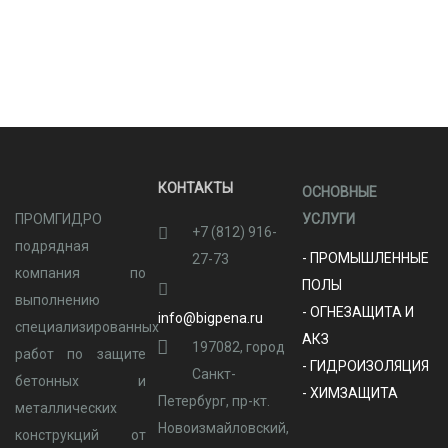
КОНТАКТЫ
ОСНОВНЫЕ
ПРОМГИДРО
УСЛУГИ
+7 (812) 916-
подрядная
- ПРОМЫШЛЕННЫЕ
27-73
компания по
ПОЛЫ
выполнению
- ОГНЕЗАЩИТА И
info@bigpena.ru
специализированных
АКЗ
197082, город
работ по защите
- ГИДРОИЗОЛЯЦИЯ
Санкт-
бетонных и
- ХИМЗАЩИТА
Петербург, пр-кт.
металлических
Новоизмайловский,
конструкций от