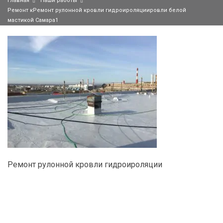
Главная
Наши работы
Ремонт кРемонт рулонной кровли гидроиpоляциировли белой
мастикой Самара1
Ремонт рулонной кровли гидроиpоляции