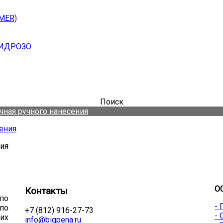
MER)
ГИДРОЗО
Поиск
ная ручного нанесения
ния
О
Контакты
по
-
по
+7 (812) 916-27-73
-
их
info@bigpena.ru