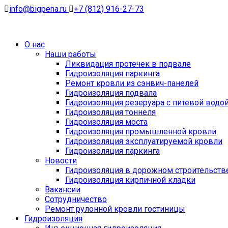
info@bigpena.ru
+7 (812) 916-27-73
О нас
Наши работы
Ликвидация протечек в подвале
Гидроизоляция паркинга
Ремонт кровли из сэнвич-панелей
Гидроизоляция подвала
Гидроизоляция резеруара с питевой водо
Гидроизоляция тоннеля
Гидроизоляция моста
Гидроизоляция промышленной кровли
Гидроизоляция эксплуатируемой кровли
Гидроизоляция паркинга
Новости
Гидроизоляция в дорожном строительств
Гидроизоляция кирпичной кладки
Вакансии
Сотрудничество
Ремонт рулонной кровли гостиницы
Гидроизоляция