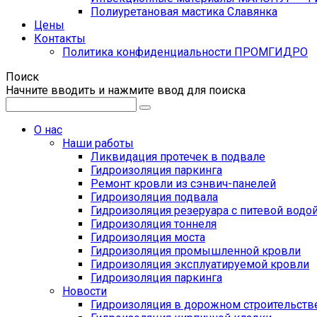
Полиуретановая мастика Славянка
Цены
Контакты
Политика конфиденциальности ПРОМГИДРО
Поиск
Начните вводить и нажмите ввод для поиска
О нас
Наши работы
Ликвидация протечек в подвале
Гидроизоляция паркинга
Ремонт кровли из сэнвич-панелей
Гидроизоляция подвала
Гидроизоляция резеруара с питевой водо
Гидроизоляция тоннеля
Гидроизоляция моста
Гидроизоляция промышленной кровли
Гидроизоляция эксплуатируемой кровли
Гидроизоляция паркинга
Новости
Гидроизоляция в дорожном строительств