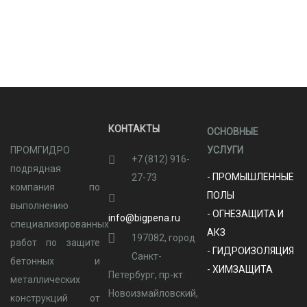
КОНТАКТЫ
ОСНОВНЫЕ
ПРОМГИДРО
УСЛУГИ
+7 (812) 916-
подрядная
- ПРОМЫШЛЕННЫЕ
27-73
компания по
ПОЛЫ
выполнению
- ОГНЕЗАЩИТА И
info@bigpena.ru
специализированных
АКЗ
197082, город
работ по защите
- ГИДРОИЗОЛЯЦИЯ
Санкт-
бетонных и
- ХИМЗАЩИТА
Петербург, пр-кт.
металлических
Новоизмайловский,
конструкций от