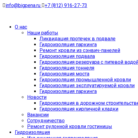
info@bigpena.ru
+7 (812) 916-27-73
О нас
Наши работы
Ликвидация протечек в подвале
Гидроизоляция паркинга
Ремонт кровли из сэнвич-панелей
Гидроизоляция подвала
Гидроизоляция резеруара с питевой водо
Гидроизоляция тоннеля
Гидроизоляция моста
Гидроизоляция промышленной кровли
Гидроизоляция эксплуатируемой кровли
Гидроизоляция паркинга
Новости
Гидроизоляция в дорожном строительств
Гидроизоляция кирпичной кладки
Вакансии
Сотрудничество
Ремонт рулонной кровли гостиницы
Гидроизоляция