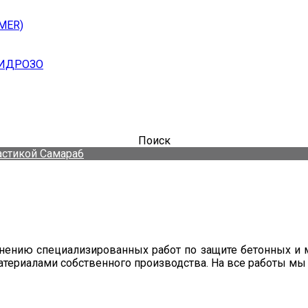
MER)
ГИДРОЗО
Поиск
астикой Самара6
нию специализированных работ по защите бетонных и м
 материалами собственного производства. На все работы 