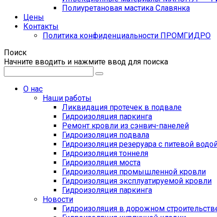
Полиуретановая мастика Славянка
Цены
Контакты
Политика конфиденциальности ПРОМГИДРО
Поиск
Начните вводить и нажмите ввод для поиска
О нас
Наши работы
Ликвидация протечек в подвале
Гидроизоляция паркинга
Ремонт кровли из сэнвич-панелей
Гидроизоляция подвала
Гидроизоляция резеруара с питевой водо
Гидроизоляция тоннеля
Гидроизоляция моста
Гидроизоляция промышленной кровли
Гидроизоляция эксплуатируемой кровли
Гидроизоляция паркинга
Новости
Гидроизоляция в дорожном строительств