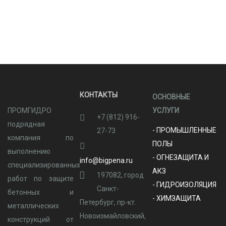
КОНТАКТЫ
ОСНОВНЫЕ
ПРОМГИДРО
УСЛУГИ
+7 (812) 916-
подрядная
- ПРОМЫШЛЕННЫЕ
27-73
компания по
ПОЛЫ
выполнению
- ОГНЕЗАЩИТА И
info@bigpena.ru
специализированных
АКЗ
197082, город
работ по защите
- ГИДРОИЗОЛЯЦИЯ
Санкт-
бетонных и
- ХИМЗАЩИТА
Петербург, пр-кт.
металлических
Новоизмайловский,
конструкций от