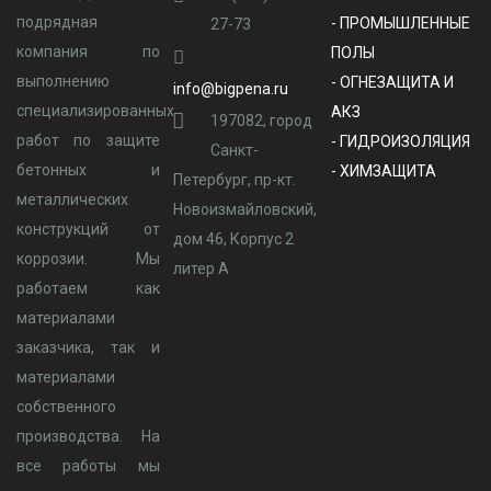
подрядная
- ПРОМЫШЛЕННЫЕ
27-73
компания по
ПОЛЫ
выполнению
- ОГНЕЗАЩИТА И
info@bigpena.ru
специализированных
АКЗ
197082, город
работ по защите
- ГИДРОИЗОЛЯЦИЯ
Санкт-
бетонных и
- ХИМЗАЩИТА
Петербург, пр-кт.
металлических
Новоизмайловский,
конструкций от
дом 46, Корпус 2
коррозии. Мы
литер А
работаем как
материалами
заказчика, так и
материалами
собственного
производства. На
все работы мы