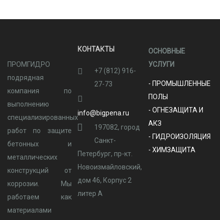
КОНТАКТЫ
ОСНОВНЫЕ
ПРОМГИДРО
УСЛУГИ
+7 (812) 916-
подрядная
- ПРОМЫШЛЕННЫЕ
27-73
компания по
ПОЛЫ
выполнению
- ОГНЕЗАЩИТА И
info@bigpena.ru
специализированных
АКЗ
197082, город
работ по защите
- ГИДРОИЗОЛЯЦИЯ
Санкт-
бетонных и
- ХИМЗАЩИТА
Петербург, пр-кт.
металлических
Новоизмайловский,
конструкций от
дом 46, Корпус 2
коррозии. Мы
литер А
работаем как
материалами