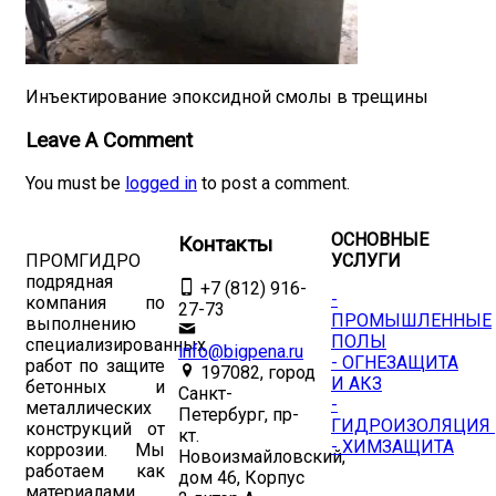
Инъектирование эпоксидной смолы в трещины
Leave A Comment
You must be
logged in
to post a comment.
ОСНОВНЫЕ
Контакты
ПРОМГИДРО
УСЛУГИ
подрядная
+7 (812) 916-
-
компания по
27-73
ПРОМЫШЛЕННЫЕ
выполнению
ПОЛЫ
специализированных
info@bigpena.ru
- ОГНЕЗАЩИТА
работ по защите
197082, город
И АКЗ
бетонных и
Санкт-
-
металлических
Петербург, пр-
ГИДРОИЗОЛЯЦИЯ
конструкций от
кт.
- ХИМЗАЩИТА
коррозии. Мы
Новоизмайловский,
работаем как
дом 46, Корпус
материалами