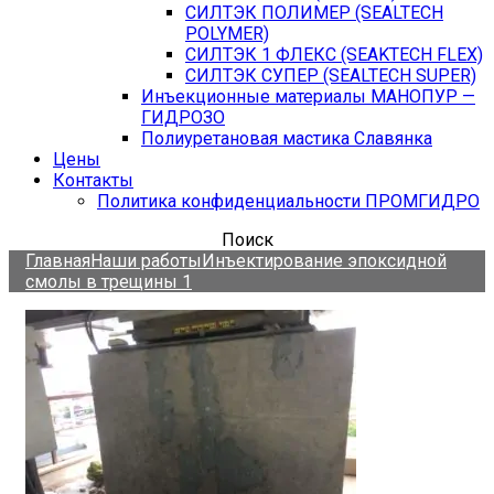
СИЛТЭК ПОЛИМЕР (SEALTECH
POLYMER)
СИЛТЭК 1 ФЛЕКС (SEAKTECH FLEX)
СИЛТЭК СУПЕР (SEALTECH SUPER)
Инъекционные материалы МАНОПУР —
ГИДРОЗО
Полиуретановая мастика Славянка
Цены
Контакты
Политика конфиденциальности ПРОМГИДРО
Поиск
Главная
Наши работы
Инъектирование эпоксидной
смолы в трещины 1