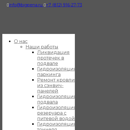
info@bigpena.ru
+7 (812) 916-27-73
О нас
Наши работы
Ликвидация
протечек в
подвале
Гидроизоляция
паркинга
Ремонт кровли
из сэнвич-
панелей
Гидроизоляция
подвала
Гидроизоляция
резеруара с
питевой водой
Гидроизоляция
тоннеля