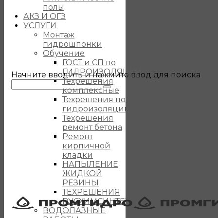
полы
АКЗ И ОГЗ
УСЛУГИ
Монтаж
гидрошпонки
Обучение
ГОСТ и СП по
ГИДРОИЗОЛЯЦИИ
Начните вводить и нажмите ввод для поиска
Техрешения
комплексные
Техрешения по
гидроизоляции
Техрешения
ремонт бетона
Ремонт
кирпичной
кладки
НАПЫЛЕНИЕ
ЖИДКОЙ
РЕЗИНЫ
ТЕХРЕШЕНИЯ
РУСХИМСИНТЕЗ
ВОДОЛАЗНЫЕ