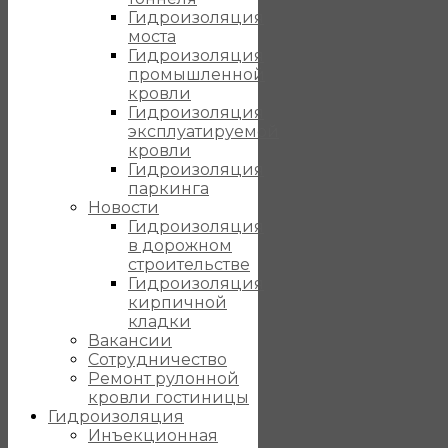
Гидроизоляция
моста
Гидроизоляция
промышленной
кровли
Гидроизоляция
эксплуатируемой
кровли
Гидроизоляция
паркинга
Новости
Гидроизоляция
в дорожном
строительстве
Гидроизоляция
кирпичной
кладки
Вакансии
Сотрудничество
Ремонт рулонной
кровли гостиницы
Гидроизоляция
Инъекционная