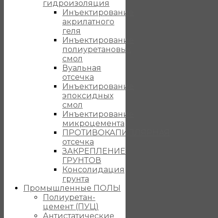
гидроизоляция
Инъектирование
акрилатного
геля
Инъектирование
полиуретановых
смол
Вуальная
отсечка
Инъектирование
эпоксидных
смол
Инъектирование
микроцемента
ПРОТИВОКАПИЛЛЯРНАЯ
отсечка
ЗАКРЕПЛЕНИЕ
ГРУНТОВ
Консолидация
грунта
Промышленные ПОЛЫ
Полиуретан-
цемент (ПУЦ)
Антистатические