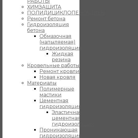
РАБОТЫ
ХИМЗАЩИТА
ПОЛИДИЦИКЛОПЕНТАДИЕН
Ремонт бетона
Гидроизоляция
бетона
Обмазочная
(напыляемая)
гидроизоляция
Жидкая
резина
Кровельные работы
Ремонт кровли
Новая кровля
Материалы
Полимерные
мастики
Цементная
гидроизоляция
Эластичная
цементная
гидроизоляция
Проникающая
гидроизоляция