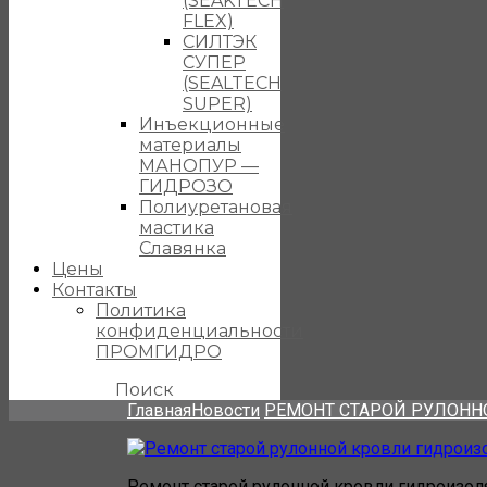
(SEAKTECH
FLEX)
СИЛТЭК
СУПЕР
(SEALTECH
SUPER)
Инъекционные
материалы
МАНОПУР —
ГИДРОЗО
Полиуретановая
мастика
Славянка
Цены
Контакты
Политика
конфиденциальности
ПРОМГИДРО
Поиск
Главная
Новости
РЕМОНТ СТАРОЙ РУЛОНН
Ремонт старой рулонной кровли гидроизо