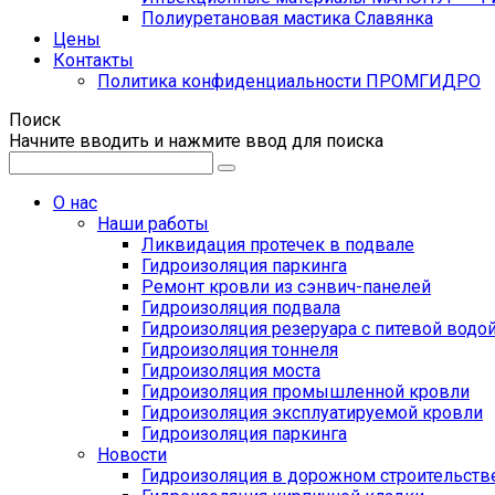
Полиуретановая мастика Славянка
Цены
Контакты
Политика конфиденциальности ПРОМГИДРО
Поиск
Начните вводить и нажмите ввод для поиска
О нас
Наши работы
Ликвидация протечек в подвале
Гидроизоляция паркинга
Ремонт кровли из сэнвич-панелей
Гидроизоляция подвала
Гидроизоляция резеруара с питевой водо
Гидроизоляция тоннеля
Гидроизоляция моста
Гидроизоляция промышленной кровли
Гидроизоляция эксплуатируемой кровли
Гидроизоляция паркинга
Новости
Гидроизоляция в дорожном строительств