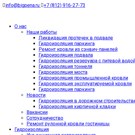
info@bigpena.ru
+7 (812) 916-27-73
О нас
Наши работы
Ликвидация протечек в подвале
Гидроизоляция паркинга
Ремонт кровли из сэнвич-панелей
Гидроизоляция подвала
Гидроизоляция резеруара с питевой водо
Гидроизоляция тоннеля
Гидроизоляция моста
Гидроизоляция промышленной кровли
Гидроизоляция эксплуатируемой кровли
Гидроизоляция паркинга
Новости
Гидроизоляция в дорожном строительств
Гидроизоляция кирпичной кладки
Вакансии
Сотрудничество
Ремонт рулонной кровли гостиницы
Гидроизоляция