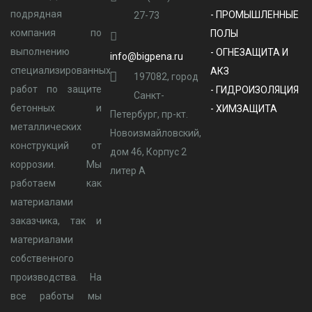
подрядная
- ПРОМЫШЛЕННЫЕ
27-73
компания по
ПОЛЫ
выполнению
- ОГНЕЗАЩИТА И
info@bigpena.ru
специализированных
АКЗ
197082, город
работ по защите
- ГИДРОИЗОЛЯЦИЯ
Санкт-
бетонных и
- ХИМЗАЩИТА
Петербург, пр-кт.
металлических
Новоизмайловский,
конструкций от
дом 46, Корпус 2
коррозии. Мы
литер А
работаем как
материалами
заказчика, так и
материалами
собственного
производства. На
все работы мы