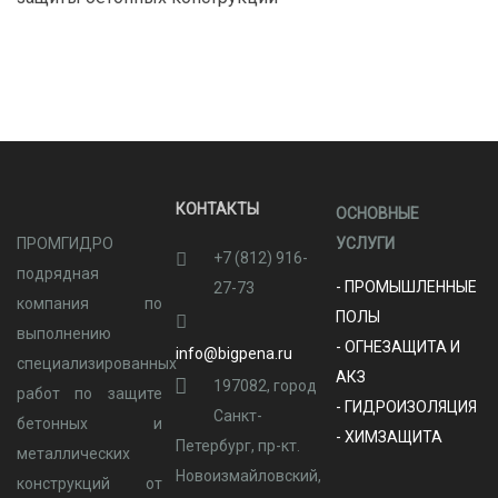
КОНТАКТЫ
ОСНОВНЫЕ
ПРОМГИДРО
УСЛУГИ
+7 (812) 916-
подрядная
- ПРОМЫШЛЕННЫЕ
27-73
компания по
ПОЛЫ
выполнению
- ОГНЕЗАЩИТА И
info@bigpena.ru
специализированных
АКЗ
197082, город
работ по защите
- ГИДРОИЗОЛЯЦИЯ
Санкт-
бетонных и
- ХИМЗАЩИТА
Петербург, пр-кт.
металлических
Новоизмайловский,
конструкций от