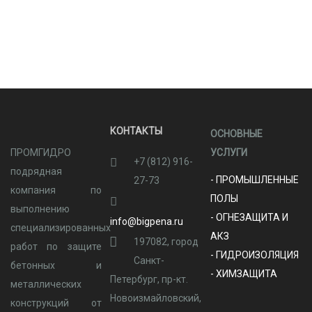
КОНТАКТЫ
ОСНОВНЫЕ
ПРОМГИДРО
УСЛУГИ
+7 (812) 916-
подрядная
- ПРОМЫШЛЕННЫЕ
27-73
компания по
ПОЛЫ
выполнению
- ОГНЕЗАЩИТА И
info@bigpena.ru
специализированных
АКЗ
197082, город
работ по защите
- ГИДРОИЗОЛЯЦИЯ
Санкт-
бетонных и
- ХИМЗАЩИТА
Петербург, пр-кт.
металлических
Новоизмайловский,
конструкций от