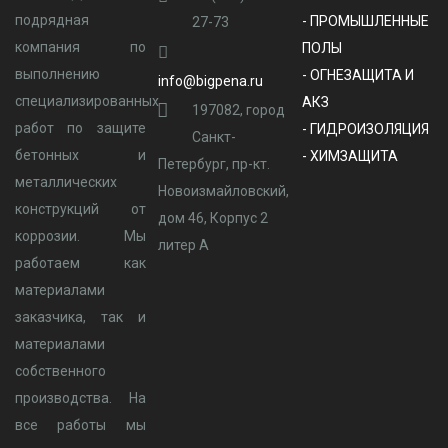
подрядная
- ПРОМЫШЛЕННЫЕ
27-73
компания по
ПОЛЫ
выполнению
- ОГНЕЗАЩИТА И
info@bigpena.ru
специализированных
АКЗ
197082, город
работ по защите
- ГИДРОИЗОЛЯЦИЯ
Санкт-
бетонных и
- ХИМЗАЩИТА
Петербург, пр-кт.
металлических
Новоизмайловский,
конструкций от
дом 46, Корпус 2
коррозии. Мы
литер А
работаем как
материалами
заказчика, так и
материалами
собственного
производства. На
все работы мы