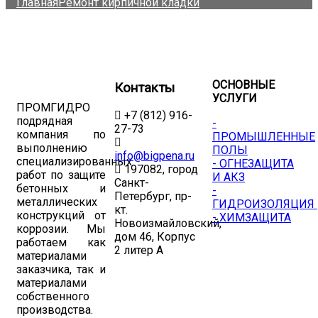
Главная
Ремонт кирпичной кладки
ОСНОВНЫЕ
Контакты
УСЛУГИ
ПРОМГИДРО
+7 (812) 916-
подрядная
-
27-73
компания по
ПРОМЫШЛЕННЫЕ
выполнению
ПОЛЫ
info@bigpena.ru
специализированных
- ОГНЕЗАЩИТА
197082, город
работ по защите
И АКЗ
Санкт-
бетонных и
-
Петербург, пр-
металлических
ГИДРОИЗОЛЯЦИЯ
кт.
конструкций от
- ХИМЗАЩИТА
Новоизмайловский,
коррозии. Мы
дом 46, Корпус
работаем как
2 литер А
материалами
заказчика, так и
материалами
собственного
производства.