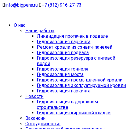
info@bigpena.ru
+7 (812) 916-27-73
О нас
Наши работы
Ликвидация протечек в подвале
Гидроизоляция паркинга
Ремонт кровли из сэнвич-панелей
Гидроизоляция подвала
Гидроизоляция резеруара с питевой
водой
Гидроизоляция тоннеля
Гидроизоляция моста
Гидроизоляция промышленной кровли
Гидроизоляция эксплуатируемой кровли
Гидроизоляция паркинга
Новости
Гидроизоляция в дорожном
строительстве
Гидроизоляция кирпичной кладки
Вакансии
Сотрудничество