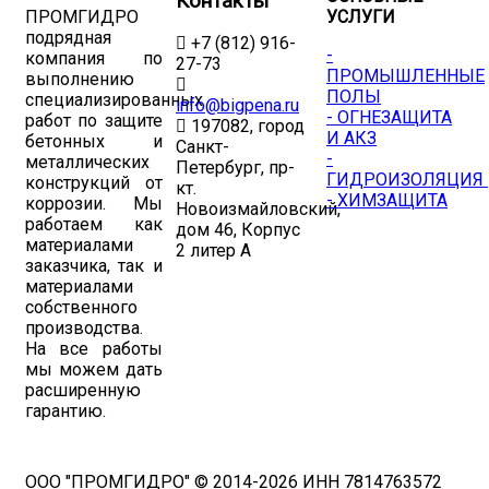
Контакты
ПРОМГИДРО
УСЛУГИ
подрядная
+7 (812) 916-
-
компания по
27-73
ПРОМЫШЛЕННЫЕ
выполнению
ПОЛЫ
специализированных
info@bigpena.ru
- ОГНЕЗАЩИТА
работ по защите
197082, город
И АКЗ
бетонных и
Санкт-
-
металлических
Петербург, пр-
ГИДРОИЗОЛЯЦИЯ
конструкций от
кт.
- ХИМЗАЩИТА
коррозии. Мы
Новоизмайловский,
работаем как
дом 46, Корпус
материалами
2 литер А
заказчика, так и
материалами
собственного
производства.
На все работы
мы можем дать
расширенную
гарантию.
ООО "ПРОМГИДРО" © 2014-2026 ИНН 7814763572